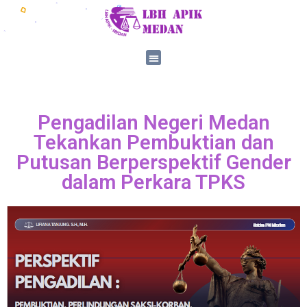
Pengadilan Negeri Medan
Tekankan Pembuktian dan
Putusan Berperspektif Gender
dalam Perkara TPKS