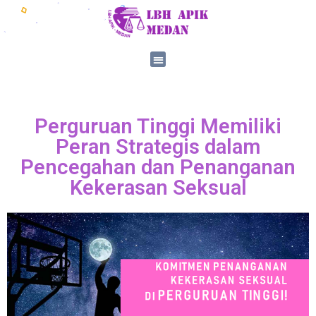
Perguruan Tinggi Memiliki
Peran Strategis dalam
Pencegahan dan Penanganan
Kekerasan Seksual