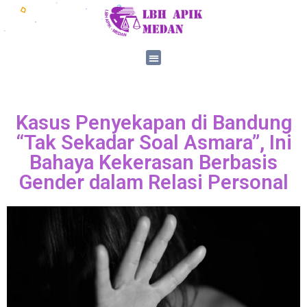
Kasus Penyekapan di Bandung
“Tak Sekadar Soal Asmara”, Ini
Bahaya Kekerasan Berbasis
Gender dalam Relasi Personal